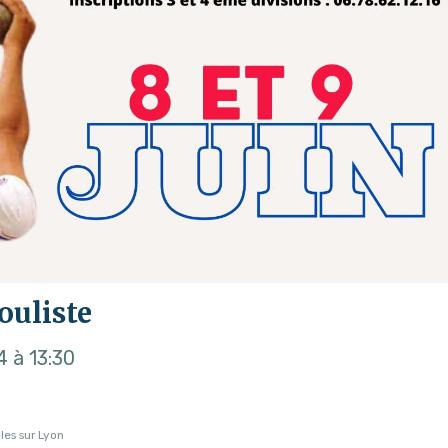
ouliste
4
à 13:30
les sur Lyon